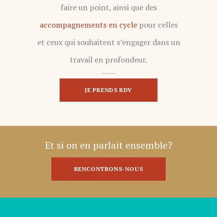
faire un point, ainsi que des
accompagnements en cycle
pour celles
et ceux qui souhaitent s’engager dans un
travail en profondeur.
JE PRENDS RDV
Et si on en parlait ensemble?
RENCONTRONS-NOUS