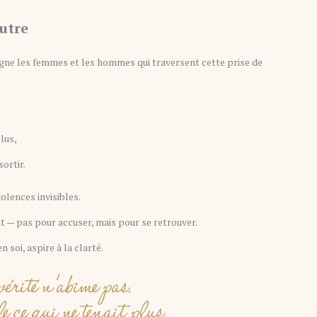
autre
gne les femmes et les hommes qui traversent cette prise de
plus,
ortir.
olences invisibles.
t — pas pour accuser, mais pour se retrouver.
 soi, aspire à la clarté.
érité n’abîme pas.
e ce qui ne tenait plus.