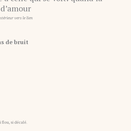
e d’amour
ntérieur vers le lien
s de bruit
.
lou, si décalé.