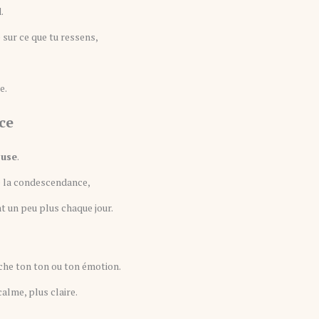
.
 sur ce que tu ressens,
e.
ce
e
use
.
de la condescendance,
t un peu plus chaque jour.
oche ton ton ou ton émotion.
calme, plus claire.