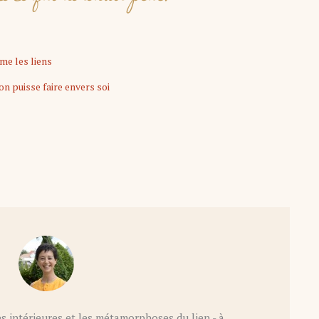
îme les liens
’on puisse faire envers soi
s intérieures et les métamorphoses du lien - à