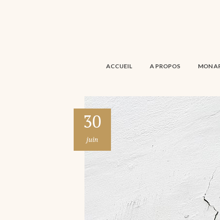
ACCUEIL
A PROPOS
MON A
30
juin