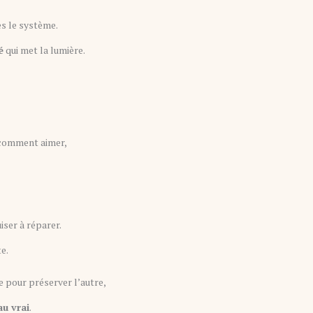
es le système.
é
qui met la lumière.
n comment aimer,
iser à réparer.
te.
e pour préserver l’autre,
au vrai
.